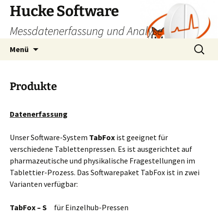
Zum
Hucke Software
Inhalt
Messdatenerfassung und Analyse
springen
Suchen
Menü
nach:
Produkte
Datenerfassung
Unser Software-System
TabFox
ist geeignet für
verschiedene Tablettenpressen. Es ist ausgerichtet auf
pharmazeutische und physikalische Fragestellungen im
Tablettier-Prozess. Das Softwarepaket TabFox ist in zwei
Varianten verfügbar:
TabFox – S
für Einzelhub-Pressen