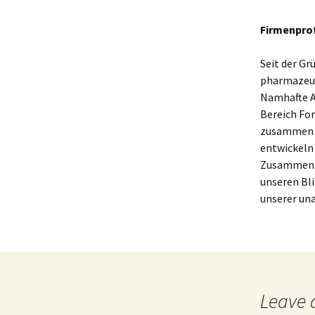
Firmenprof
Seit der G
pharmazeut
Namhafte An
Bereich Fo
zusammen a
entwickeln 
Zusammenar
unseren Bli
unserer un
Leave 