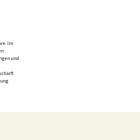
re. Im
en
ngen und
chärft
lung