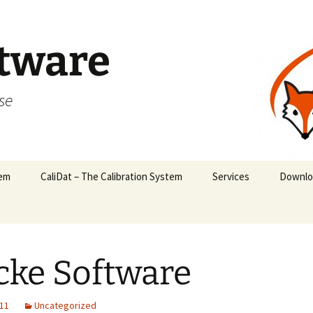
tware
se
tem
CaliDat – The Calibration System
Services
Downlo
ke Software
011
Uncategorized