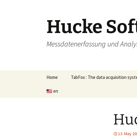
Skip
to
content
Hucke Sof
Messdatenerfassung und Analy
Home
TabFox : The data acquisition sys
en
Huc
13. May 2